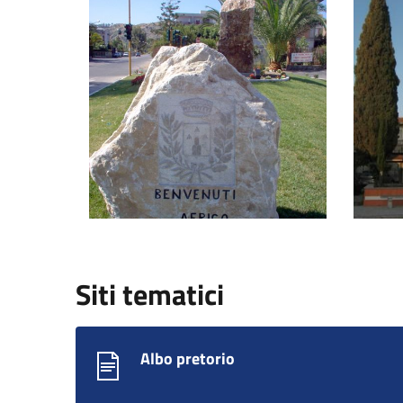
Benvenuti ad Africo
Africo
Siti tematici
Albo pretorio