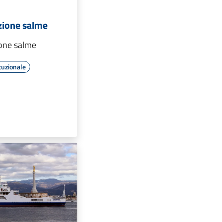
zione salme
one salme
tuzionale