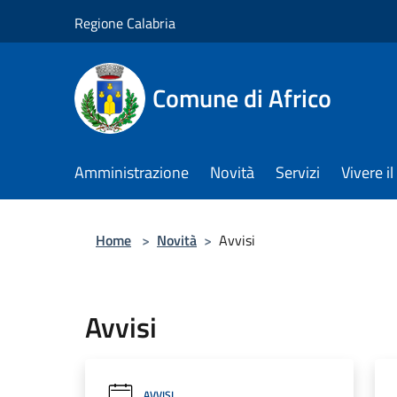
Salta al contenuto principale
Regione Calabria
Comune di Africo
Amministrazione
Novità
Servizi
Vivere 
Home
>
Novità
>
Avvisi
Avvisi
AVVISI