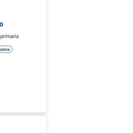
10
 primaria
azione