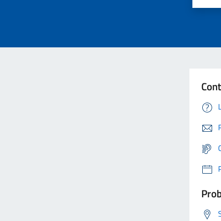
Cont
Prob