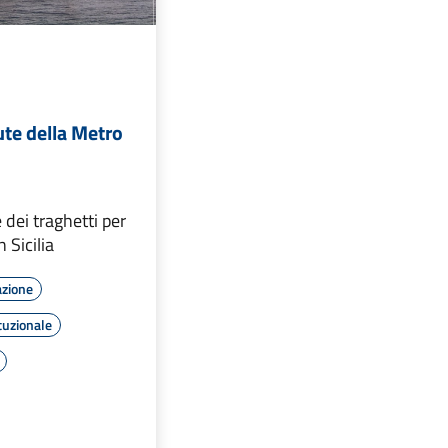
ute della Metro
 dei traghetti per
n Sicilia
azione
tuzionale