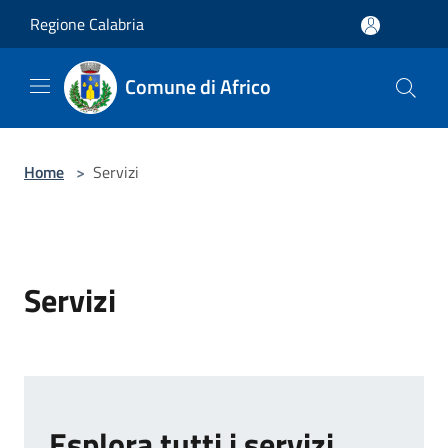
Salta al contenuto principale
Regione Calabria
Comune di Africo
Home
>
Servizi
Servizi
Esplora tutti i servizi