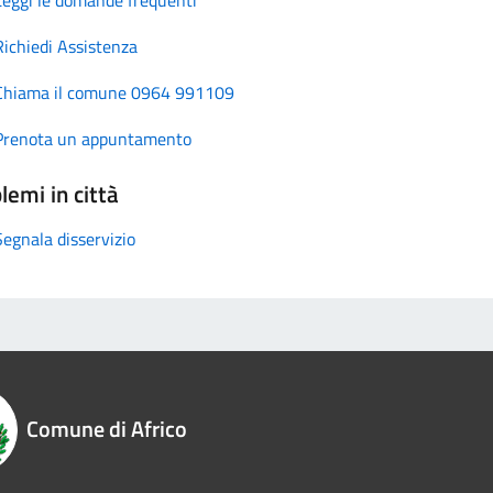
Richiedi Assistenza
Chiama il comune 0964 991109
Prenota un appuntamento
lemi in città
Segnala disservizio
Comune di Africo